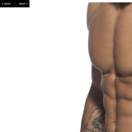
« prev
|
next »